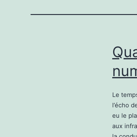
Qua
num
Le temps
l’écho d
eu le pl
aux infr
la condu