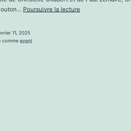
Quand
Mouton…
Poursuivre la lecture
la
sobriété
évrier 11, 2025
numérique
sé comme
event
s’expose