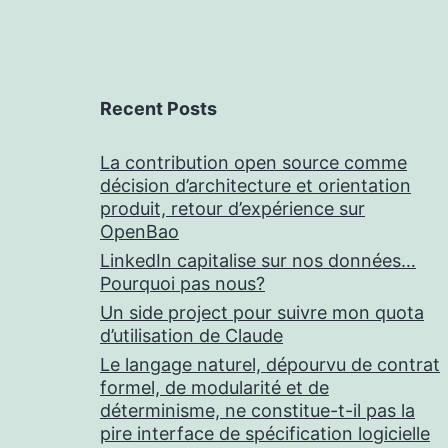
Recent Posts
La contribution open source comme
décision d’architecture et orientation
produit, retour d’expérience sur
OpenBao
LinkedIn capitalise sur nos données…
Pourquoi pas nous?
Un side project pour suivre mon quota
d’utilisation de Claude
Le langage naturel, dépourvu de contrat
formel, de modularité et de
déterminisme, ne constitue-t-il pas la
pire interface de spécification logicielle