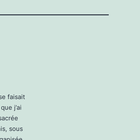
e faisait
que j’ai
nsacrée
is, sous
rganisée